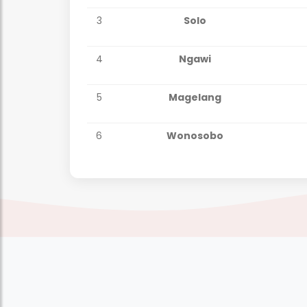
3
Solo
4
Ngawi
5
Magelang
6
Wonosobo