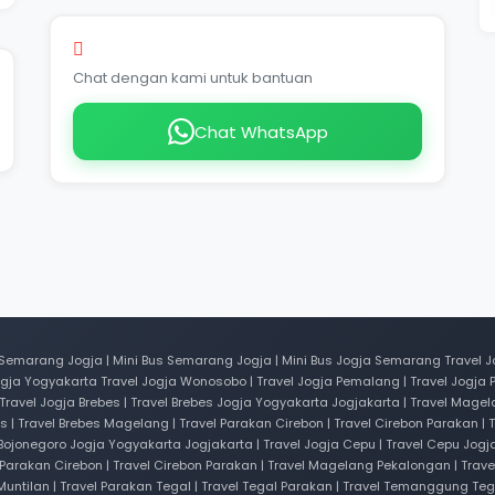
Layanan Keluhan Pelanggan
Chat dengan kami untuk bantuan
Chat WhatsApp
Semarang Jogja | Mini Bus Semarang Jogja | Mini Bus Jogja Semarang Travel Jogj
ogja Yogyakarta Travel Jogja Wonosobo | Travel Jogja Pemalang | Travel Jogja P
 Travel Jogja Brebes | Travel Brebes Jogja Yogyakarta Jogjakarta | Travel Magel
bes | Travel Brebes Magelang | Travel Parakan Cirebon | Travel Cirebon Parakan
 Bojonegoro Jogja Yogyakarta Jogjakarta | Travel Jogja Cepu | Travel Cepu Jogja
Parakan Cirebon | Travel Cirebon Parakan | Travel Magelang Pekalongan | Trav
 Muntilan | Travel Parakan Tegal | Travel Tegal Parakan | Travel Temanggung T