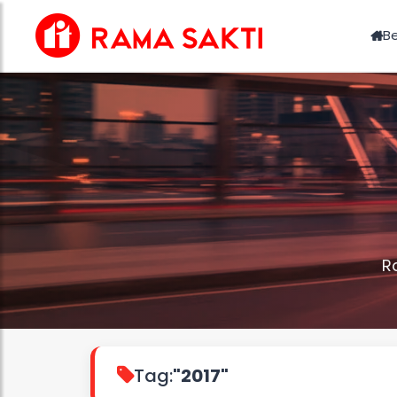
B
R
Tag:
"2017"