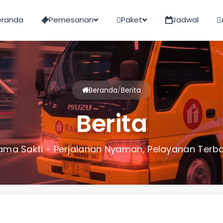
eranda
Pemesanan
Paket
Jadwal
Beranda
/
Berita
Berita
ama Sakti - Perjalanan Nyaman, Pelayanan Terba