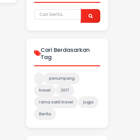
Cari Berdasarkan
Tag
penumpang
travel
2017
rama sakti travel
jogja
Berita